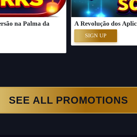
ersão na Palma da
A Revolução dos Aplic
SIGN UP
SEE ALL PROMOTIONS