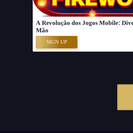
A Revolução dos Jogos Mobile: Div
Mão
SIGN UP