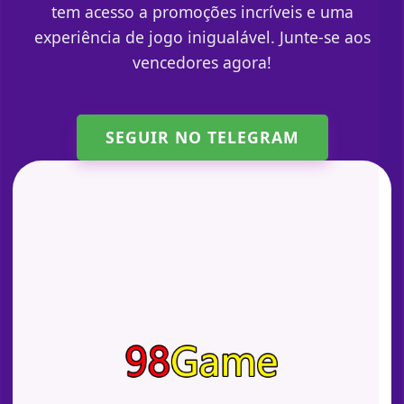
tem acesso a promoções incríveis e uma
experiência de jogo inigualável. Junte-se aos
vencedores agora!
SEGUIR NO TELEGRAM