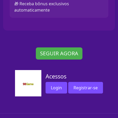
🎁 Receba bônus exclusivos
automaticamente
SEGUIR AGORA
Acessos
Login
Registrar-se