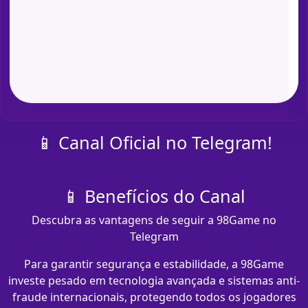
📱 Canal Oficial no Telegram!
📱 Benefícios do Canal
Descubra as vantagens de seguir a 98Game no
Telegram
Para garantir segurança e estabilidade, a 98Game
investe pesado em tecnologia avançada e sistemas anti-
fraude internacionais, protegendo todos os jogadores