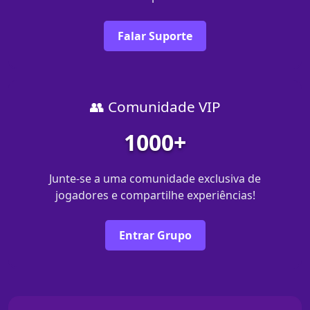
Falar Suporte
👥 Comunidade VIP
1000+
Junte-se a uma comunidade exclusiva de
jogadores e compartilhe experiências!
Entrar Grupo