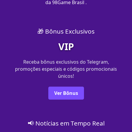
da 98Game Brasil .
🎁 Bônus Exclusivos
VIP
Receba bônus exclusivos do Telegram,
promoções especiais e códigos promocionais
únicos!
Ver Bônus
📢 Notícias em Tempo Real