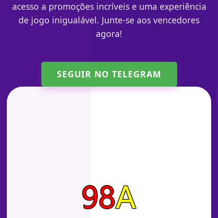
acesso a promoções incríveis e uma experiência
de jogo inigualável. Junte-se aos vencedores
agora!
SEGUIR NO TELEGRAM