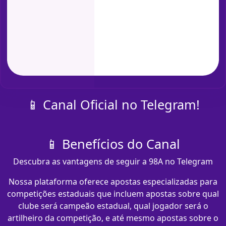
📱 Canal Oficial no Telegram!
📱 Benefícios do Canal
Descubra as vantagens de seguir a 98A no Telegram
Nossa plataforma oferece apostas especializadas para
competições estaduais que incluem apostas sobre qual
clube será campeão estadual, qual jogador será o
artilheiro da competição, e até mesmo apostas sobre o