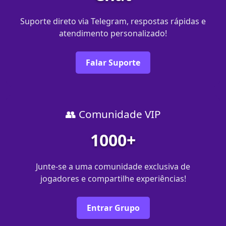
Suporte direto via Telegram, respostas rápidas e
atendimento personalizado!
Falar Suporte
👥 Comunidade VIP
1000+
Junte-se a uma comunidade exclusiva de
jogadores e compartilhe experiências!
Entrar Grupo