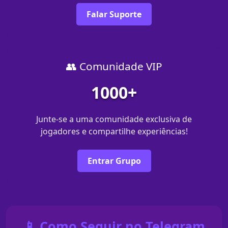
Falar Suporte
👥 Comunidade VIP
1000+
Junte-se a uma comunidade exclusiva de
jogadores e compartilhe experiências!
Entrar Grupo
📱 Como Seguir no Telegram