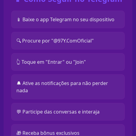
📱 Baixe o app Telegram no seu dispositivo
🔍 Procure por "@97Y.ComOficial"
👆 Toque em "Entrar" ou "Join"
🔔 Ative as notificações para não perder
nada
💬 Participe das conversas e interaja
🎁 Receba bônus exclusivos