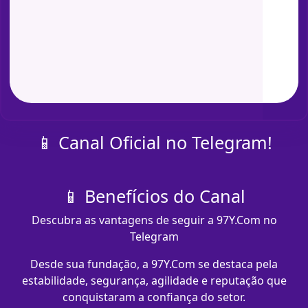
📱 Canal Oficial no Telegram!
📱 Benefícios do Canal
Descubra as vantagens de seguir a 97Y.Com no
Telegram
Desde sua fundação, a 97Y.Com se destaca pela
estabilidade, segurança, agilidade e reputação que
conquistaram a confiança do setor.