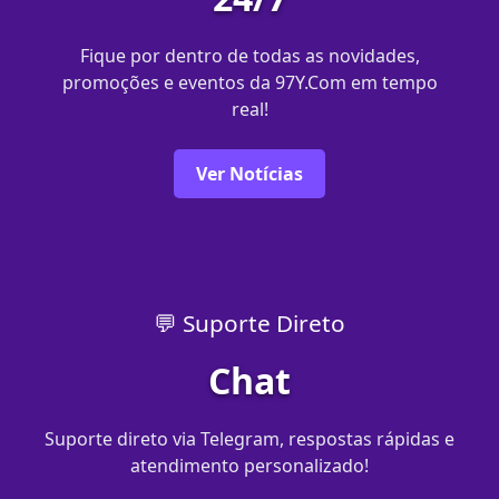
Fique por dentro de todas as novidades,
promoções e eventos da 97Y.Com em tempo
real!
Ver Notícias
💬 Suporte Direto
Chat
Suporte direto via Telegram, respostas rápidas e
atendimento personalizado!