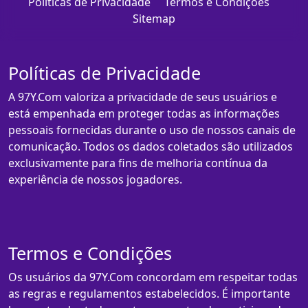
Políticas de Privacidade
Termos e Condições
Sitemap
Políticas de Privacidade
A 97Y.Com valoriza a privacidade de seus usuários e
está empenhada em proteger todas as informações
pessoais fornecidas durante o uso de nossos canais de
comunicação. Todos os dados coletados são utilizados
exclusivamente para fins de melhoria contínua da
experiência de nossos jogadores.
Termos e Condições
Os usuários da 97Y.Com concordam em respeitar todas
as regras e regulamentos estabelecidos. É importante