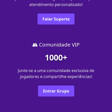
atendimento personalizado!
Falar Suporte
👥 Comunidade VIP
1000+
Junte-se a uma comunidade exclusiva de
jogadores e compartilhe experiências!
Entrar Grupo