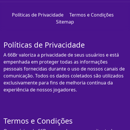
Políticas de Privacidade
Termos e Condições
Sitemap
Políticas de Privacidade
A 66Br valoriza a privacidade de seus usuários e está
empenhada em proteger todas as informações
pessoais fornecidas durante o uso de nossos canais de
comunicação. Todos os dados coletados são utilizados
exclusivamente para fins de melhoria contínua da
experiência de nossos jogadores.
Termos e Condições