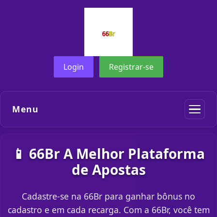
Login
Registrar-se
Menu
📱 66Br A Melhor Plataforma
de Apostas
Cadastre-se na 66Br para ganhar bônus no
cadastro e em cada recarga. Com a 66Br, você tem