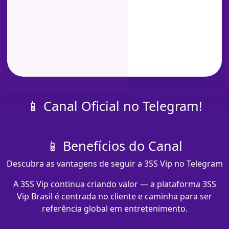
📱 Canal Oficial no Telegram!
📱 Benefícios do Canal
Descubra as vantagens de seguir a 3SS Vip no Telegram
A 3SS Vip continua criando valor — a plataforma 3SS
Vip Brasil é centrada no cliente e caminha para ser
referência global em entretenimento.