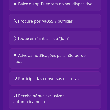
📱 Baixe o app Telegram no seu dispositivo
🔍 Procure por "@3SS VipOficial"
👆 Toque em "Entrar" ou "Join"
🔔 Ative as notificações para não perder
nada
💬 Participe das conversas e interaja
🎁 Receba bônus exclusivos
automaticamente