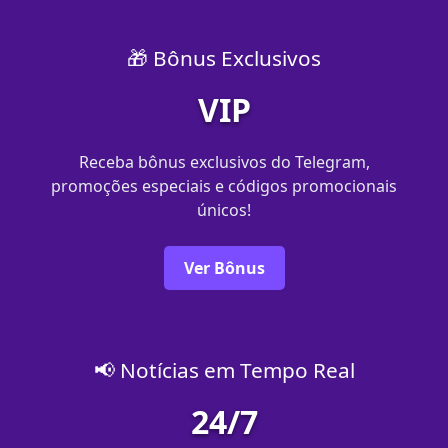
🎁 Bônus Exclusivos
VIP
Receba bônus exclusivos do Telegram,
promoções especiais e códigos promocionais
únicos!
Ver Bônus
📢 Notícias em Tempo Real
24/7