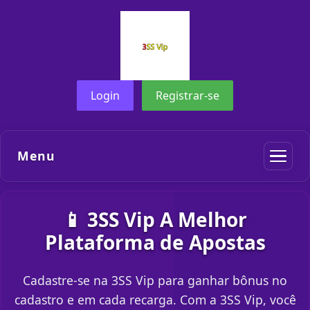
Login
Registrar-se
Menu
📱 3SS Vip A Melhor
Plataforma de Apostas
Cadastre-se na 3SS Vip para ganhar bônus no
cadastro e em cada recarga. Com a 3SS Vip, você