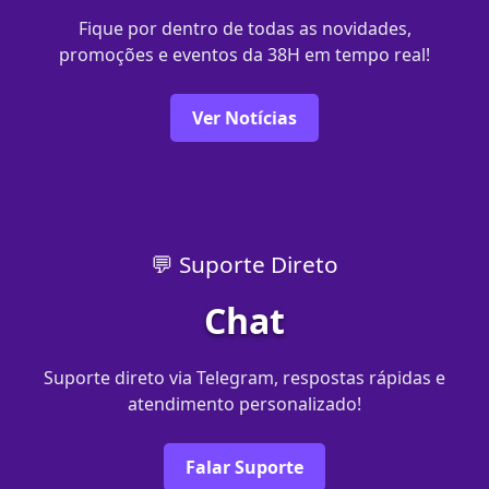
Fique por dentro de todas as novidades,
promoções e eventos da 38H em tempo real!
Ver Notícias
💬 Suporte Direto
Chat
Suporte direto via Telegram, respostas rápidas e
atendimento personalizado!
Falar Suporte