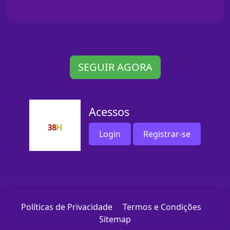
SEGUIR AGORA
Acessos
Login
Registrar-se
Políticas de Privacidade
Termos e Condições
Sitemap