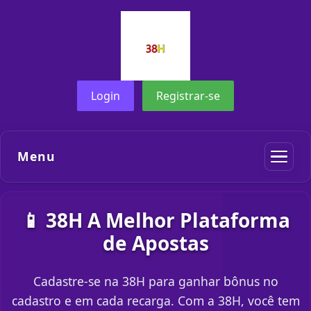
Login
Registrar-se
Menu
📱 38H A Melhor Plataforma
de Apostas
Cadastre-se na 38H para ganhar bônus no
cadastro e em cada recarga. Com a 38H, você tem