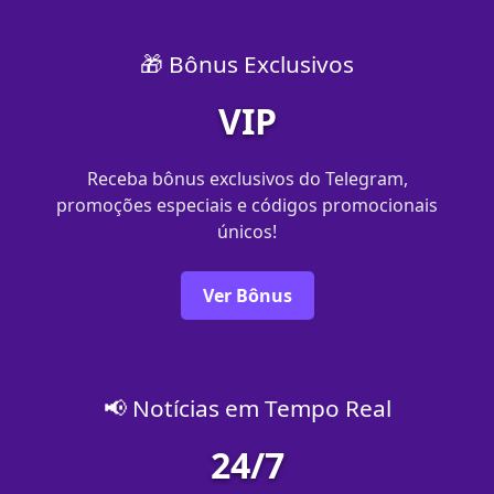
🎁 Bônus Exclusivos
VIP
Receba bônus exclusivos do Telegram,
promoções especiais e códigos promocionais
únicos!
Ver Bônus
📢 Notícias em Tempo Real
24/7